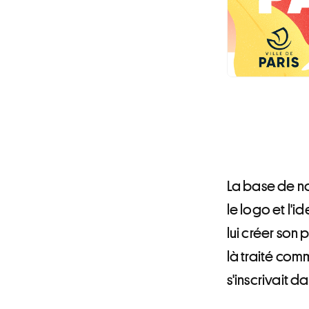
La base de no
le logo et l'i
lui créer son 
là traité com
s'inscrivait d