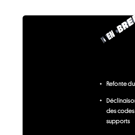
•
F
E
E
N
R
B
B
R
E
N
F
E
•
Refonte du
Déclinaiso
des codes 
supports