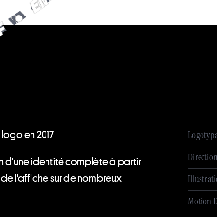
R
B
E
N
N
B
E
R
E
F
•
 logo en 2017
Logotyp
Direction
n d'une identité complète à partir
de l'affiche sur de nombreux
Illustrat
Motion D