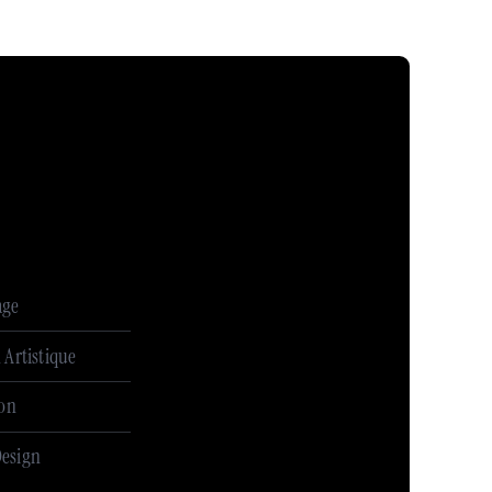
age
 Artistique
ion
esign