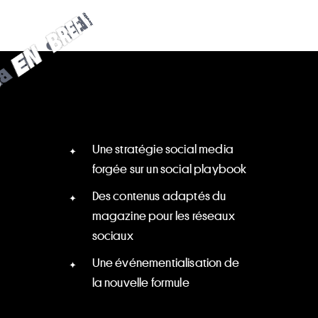
B
N
R
E
E
F
•
•
F
E
E
N
R
B
B
R
E
N
F
E
Une stratégie social media
forgée sur un social playbook
Des contenus adaptés du
magazine pour les réseaux
sociaux
Une événementialisation de
la nouvelle formule