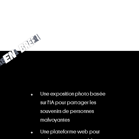
R
B
E
N
F
E
•
•
E
F
N
E
B
R
R
B
E
F
N
•
Une exposition photo basée
sur l'IA pour partager les
souvenirs de personnes
malvoyantes
Une plateforme web pour