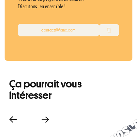
Discutons-en ensemble !
contact@fcinq.com
Ça pourrait vous
intéresser
S
R
P
•