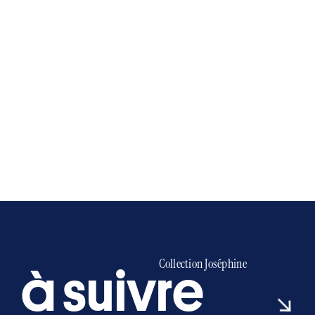
Collection Joséphine
à
s
u
i
v
r
e