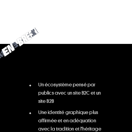
B
R
N
E
F
E
•
•
E
F
N
E
B
R
R
B
E
F
N
•
Un écosystème pensé par
publics avec un site B2C et un
site B2B
Une identité graphique plus
affirmée et en adéquation
avec la tradition et l'héritage