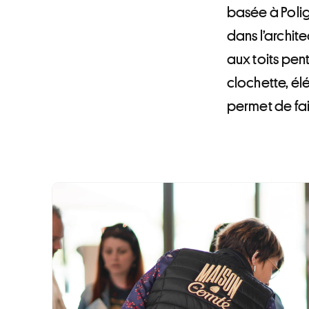
basée à Polig
dans l’archit
aux toits pent
clochette, él
permet de fai