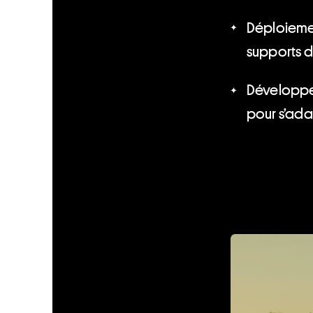
Déploiement
supports d
Développem
pour s’ada