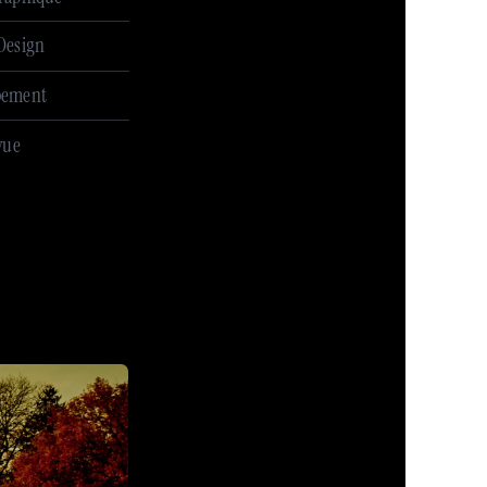
Design
pement
vue