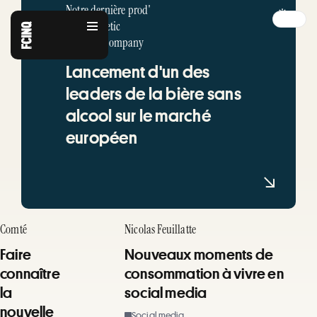
Notre dernière prod'
pour Athletic
Brewing Company
Lancement d'un des
leaders de la bière sans
alcool sur le marché
européen
Comté
Nicolas Feuillatte
Faire
Nouveaux moments de
connaître
consommation à vivre en
la
social media
nouvelle
Social media