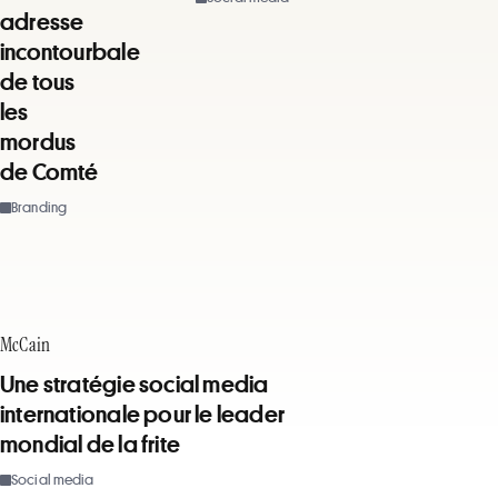
adresse
incontourbale
de tous
les
mordus
de Comté
Branding
McCain
Une stratégie social media
internationale pour le leader
mondial de la frite
Social media