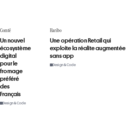
Comté
Haribo
Un nouvel
Une opération Retail qui
écosystème
exploite la réalite augmentée
digital
sans app
pour le
Design & Code
fromage
préféré
des
Français
Design & Code