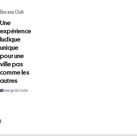
Havana Club
Une
expérience
ludique
unique
pour une
ville pas
comme les
autres
Design & Code
1