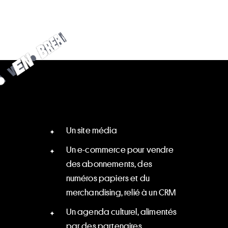
E
N
B
•
R
E
F
F
E
•
R
B
E
N
N
B
E
R
E
F
Un site média
Un e-commerce pour vendre
des abonnements, des
numéros papiers et du
merchandising, relié à un CRM
Un agenda culturel, alimentés
par des partenaires